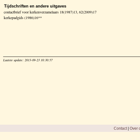
Tijdschriften en andere uitgaves
contactbrief voor kerkenverzamelaars 18(1987)13, 62(2009)17
kerkepadgids (1986)16**
Laatste update: 2013-09-23 10:30:57
Contact
|
Over d