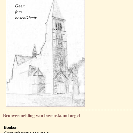
Geen
foto
beschikbaar
Bronvermelding van bovenstaand orgel
Boeken