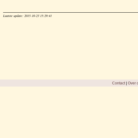
Laatste update: 2015-10-23 15:29:41
Contact
|
Over d