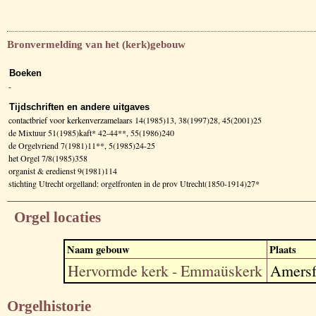
Bronvermelding van het (kerk)gebouw
Boeken
-
Tijdschriften en andere uitgaves
contactbrief voor kerkenverzamelaars 14(1985)13, 38(1997)28, 45(2001)25
de Mixtuur 51(1985)kaft* 42-44**, 55(1986)240
de Orgelvriend 7(1981)11**, 5(1985)24-25
het Orgel 7/8(1985)358
organist & eredienst 9(1981)114
stichting Utrecht orgelland: orgelfronten in de prov Utrecht(1850-1914)27*
Orgel locaties
Naam gebouw
Plaats
Hervormde kerk - Emmaüskerk
Amersf
Orgelhistorie