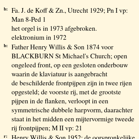
b:
Fa. J. de Koff & Zn., Utrecht 1929; Pn I vp:
Man 8-Ped 1
het orgel is in 1973 afgebroken.
elektronium in 1972
b:
Father Henry Willis & Son 1874 voor
BLACKBURN St Michael's Church; open
ongeleed front, op een gesloten onderbouw
waarin de klaviatuur is aangebracht
de beschilderde frontpijpen zijn in twee rijen
opgesteld; de voorste rij, met de grootste
pijpen in de flanken, verloopt in een
symmetrische dubbele harpvorm, daarachter
staat in het midden een mijtervormige tweede
rij frontpijpen; M II vp: 21
r:
Henry Willis & Son 1952; de oorspronkelijke