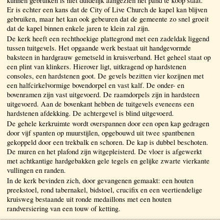
kunnen gebruiken is niet duidelijk aangezien het pand te koop staat.
Er is echter een kans dat de City of Live Church de kapel kan blijven
gebruiken, maar het kan ook gebeuren dat de gemeente zo snel groeit
dat de kapel binnen enkele jaren te klein zal zijn.
De kerk heeft een rechthoekige plattegrond met een zadeldak liggend
tussen tuitgevels. Het opgaande werk bestaat uit handgevormde
baksteen in hardgrauw gemetseld in kruisverband. Het geheel staat op
een plint van klinkers. Hierover ligt, uitkragend op hardstenen
consoles, een hardstenen goot. De gevels bezitten vier kozijnen met
een halfcirkelvormige bovendorpel en vast kalf. De onder- en
bovenramen zijn vast uitgevoerd. De raamdorpels zijn in hardsteen
uitgevoerd. Aan de bovenkant hebben de tuitgevels eveneens een
hardstenen afdekking. De achtergevel is blind uitgevoerd.
De gehele kerkruimte wordt overspannen door een open kap gedragen
door vijf spanten op muurstijlen, opgebouwd uit twee spantbenen
gekoppeld door een trekbalk en schoren. De kap is dubbel beschoten.
De muren en het plafond zijn witgepleisterd. De vloer is afgewerkt
met achtkantige hardgebakken gele tegels en gelijke zwarte vierkante
vullingen en randen.
In de kerk bevinden zich, door gevangenen gemaakt: een houten
preekstoel, rond tabernakel, bidstoel, crucifix en een veertiendelige
kruisweg bestaande uit ronde medaillons met een houten
randversiering van een touw of ketting.