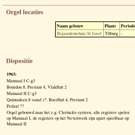
Orgel locaties
Naam gebouw
Plaats
Period
Bejaardentehuis St Jozef
Tilburg
-
Dispositie
1963:
Manuaal I C-g3
Bourdon 8, Prestant 4, Vlakfluit 2
Manuaal II C-g3
Quintadeen 8 vanaf cº, Roerfluit 4, Prestant 2
Pedaal ??
Orgel gebouwd naar het z.g. Clerinckx-systeen, alle registers spelen
op Manuaal I, de registers op het Nevenwerk zijn apart speelbaar op
Manuaal II