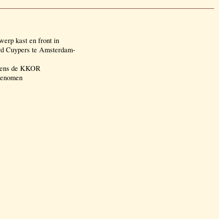
erp kast en front in
rd Cuypers te Amsterdam-
amens de KKOR
 genomen