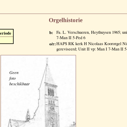
Orgelhistorie
b:
Fa. L. Verschueren, Heythuysen 1965; uni
eriode
7-Man II 5-Ped 6
o/r:
HAPS RK kerk H Nicolaas Koororgel Nic
gereviseerd; Unit II vp: Man I 7-Man II 5
Geen
foto
beschikbaar