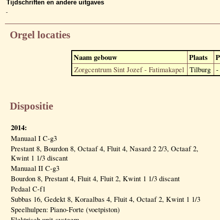
Tijdschriften en andere uitgaves
-
Orgel locaties
Naam gebouw
Plaats
P
Zorgcentrum Sint Jozef - Fatimakapel
Tilburg
-
Dispositie
2014:
Manuaal I C-g3
Prestant 8, Bourdon 8, Octaaf 4, Fluit 4, Nasard 2 2/3, Octaaf 2,
Kwint 1 1/3 discant
Manuaal II C-g3
Bourdon 8, Prestant 4, Fluit 4, Fluit 2, Kwint 1 1/3 discant
Pedaal C-f1
Subbas 16, Gedekt 8, Koraalbas 4, Fluit 4, Octaaf 2, Kwint 1 1/3
Speelhulpen: Piano-Forte (voetpiston)
Elektrisch unit-systeem