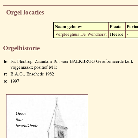
Orgel locaties
Naam gebouw
Plaats
Perio
Verpleeghuis De Wendhorst
Heerde
-
Orgelhistorie
b:
Fa. Flentrop, Zaandam 19.. voor BALKBRUG Gereformeerde kerk
vrijgemaakt; positief M I:
r:
B.A.G., Enschede 1982
o:
1997
Geen
foto
beschikbaar