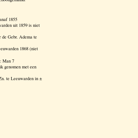
anaf 1855
rden uit 1859 is niet
or de Gebr. Adema te
eeuwarden 1868 (niet
: Man 7
uik genomen met een
n. te Leeuwarden in ±