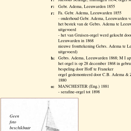
r:
Gebr. Adema, Leeuwarden 1855
r:
Fa. Gebr. Adema, Leeuwarden 1855
- onderhoud Gebr. Adema, Leeuwarden v
het bestek van de Gebrs. Adema te Leeuwa
uitgevoerd
- het van Gruisen-orgel werd gekocht do
Leeuwarden in 1868
nieuwe fronttekening Gebrs. Adema te L
uitgevoerd)
b:
Gebrs. Adema, Leeuwarden 1868; M I ap
het orgel is op 28 december 1868 in gebr
bespeling door Hoff te Franeker
orgel gedemonteerd door C.B. Adema & Z
1880
o:
MANCHESTER (Eng.) 1881
- serafine-orgel tot 1898
Geen
foto
beschikbaar