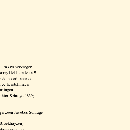
 1783 na verkregen
korgel M I ap: Man 9
 de noord- naar de
ige herstellingen
arlingen
chior Schrage 1839;
zijn zoon Jacobus Schrage
s Broekhuyzen)
schoongemaakt