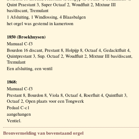
Quint Praestant 3, Super Octaaf 2, Woudfluit 2, Mixtuur III
bas/discant, Tremulant
1 Afsluiting, 1 Windlossing, 4 Blaasbalgen
het orgel was gestemd in kamertoon
1850 (Broekhuysen)
Manuaal C-f3
Bourdon 16 discant, Prestant 8, Holpijp 8, Octaaf 4, Gedacktfluit 4,
Quintprestant 3, Sup. Octaaf 2, Woudfluit 2, Mixtuur III bas/discant,
Tremulant
Een afsluiting, een ventil
1868:
Manuaal C-f3
Prestant 8, Bourdon 8, Viola 8, Octaaf 4, Roerfluit 4, Quintfluit 3,
Octaaf 2, Open plaats voor een Tongwerk
Pedaal C-c1
aangehangen
Ventiel.
Bronvermelding van bovenstaand orgel