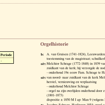
Orgelhistorie
b:
A. van Gruisen (1741-1824), Leeuwarden
Periode
toestemming van de magistraat; schuilker
-
o/r:
Melchior Schrage (1772-1848) in 1839 van
zuidkant van de kerk; hij verzorgde de nod
- onderhoud 19e eeuw Fam. Schrage te H
o/r:
van noord- naar zuidkant van de kerk Mel
herstel, vernieuwing en verplaatsing
- onderhoud Melchior Schrage
- orgel na zijn overlijden onderhoud door 
(1801-1873)
dispositie ± 1850 M I ap: Man 9 (volgen
r:
Jacobus Schrage, Harlingen 1854; orgel 