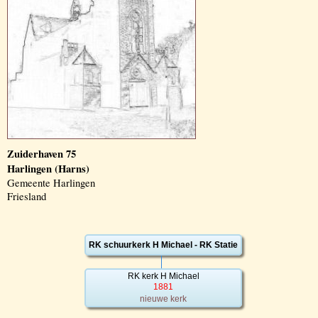
Zuiderhaven 75
Harlingen (Harns)
Gemeente Harlingen
Friesland
RK schuurkerk H Michael - RK Statie
RK kerk H Michael
1881
nieuwe kerk