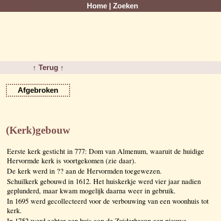
Home
|
Zoeken
↑ Terug ↑
Afgebroken
(Kerk)gebouw
Eerste kerk gesticht in 777: Dom van Almenum, waaruit de huidige
Hervormde kerk is voortgekomen (zie daar).
De kerk werd in ?? aan de Hervormden toegewezen.
Schuilkerk gebouwd in 1612. Het huiskerkje werd vier jaar nadien
geplunderd, maar kwam mogelijk daarna weer in gebruik.
In 1695 werd gecollecteerd voor de verbouwing van een woonhuis tot
kerk.
In 1752 werd achter een huis aan de Zuiderhaven een nieuwe